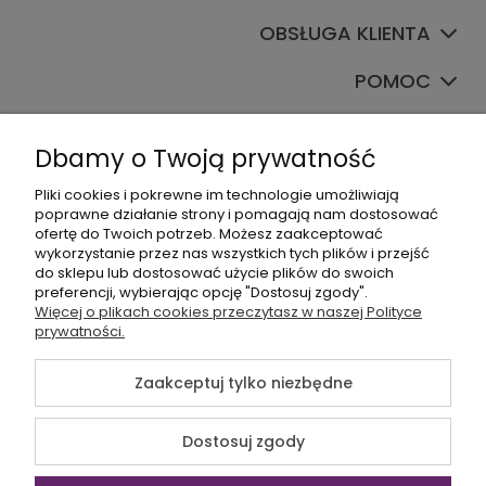
OBSŁUGA KLIENTA
POMOC
TWOJE KONTO
Dbamy o Twoją prywatność
Pliki cookies i pokrewne im technologie umożliwiają
poprawne działanie strony i pomagają nam dostosować
ofertę do Twoich potrzeb. Możesz zaakceptować
wykorzystanie przez nas wszystkich tych plików i przejść
do sklepu lub dostosować użycie plików do swoich
preferencji, wybierając opcję "Dostosuj zgody".
+48535745555
Więcej o plikach cookies przeczytasz w naszej Polityce
prywatności.
sklep@sagana.pl
Zaakceptuj tylko niezbędne
©2026 Wszelkie Prawa Zastrzeżone | Sagana.pl
Dostosuj zgody
Szablon Flex by
Ecommercy