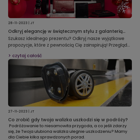
28-11-2023 | JT
Odkryj elegancję w świątecznym stylu z galanterią
Wittchen.
Szukasz idealnego prezentu? Odkryj nasze wyjątkowe
propozycje, które z pewnością Cię zainspirują! Przeglądnij
naszą ofertę i znajdź coś specjalnego dla siebie i swoich
czytaj całość
bliskich.
27-11-2023 | JT
Co zrobić gdy twoja walizka uszkodzi się w podróży?
Podróżowanie to niesamowita przygoda, a co jeśli zdarzy
się, że Twoja ulubiona walizka ulegnie uszkodzeniu? Mamy
dla Ciebie kilka sprawdzonych porad.