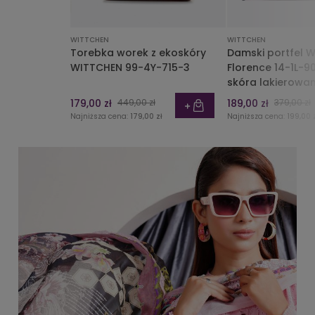
WITTCHEN
WITTCHEN
Torebka worek z ekoskóry
Damski portfel 
WITTCHEN 99-4Y-715-3
Florence 14-1L-9
skóra lakierowa
179,00 zł
449,00 zł
189,00 zł
379,00 zł
Najniższa cena:
179,00 zł
Najniższa cena:
199,00 