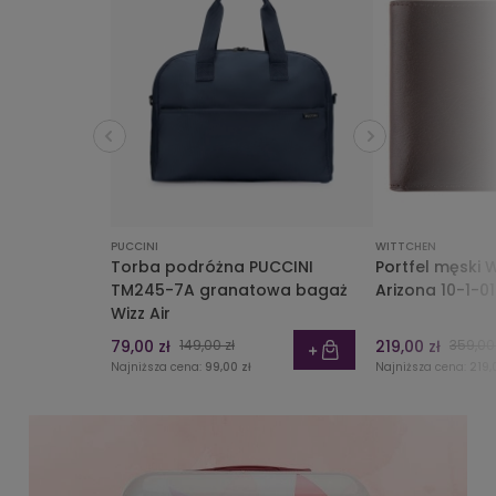
PUCCINI
WITTCHEN
Torba podróżna PUCCINI
Portfel męski
TM245-7A granatowa bagaż
Arizona 10-1-0
Wizz Air
79,00 zł
149,00 zł
219,00 zł
359,00 
Najniższa cena:
99,00 zł
Najniższa cena:
219,