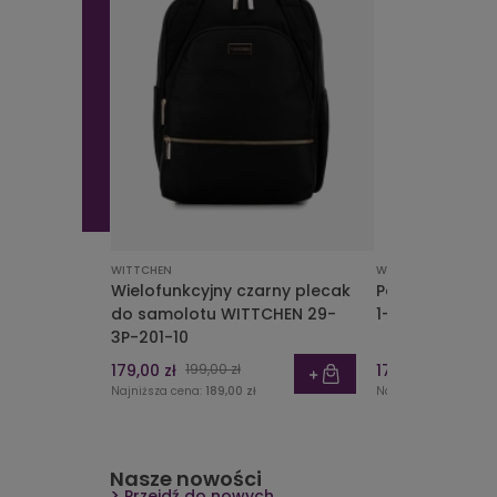
WITTCHEN
WITTCHEN
Wielofunkcyjny czarny plecak
Portfel WITTC
do samolotu WITTCHEN 29-
1-362-3
3P-201-10
179,00 zł
199,00 zł
179,00 zł
339,00 
Najniższa cena:
189,00 zł
Najniższa cena:
339,
Nasze nowości
Przejdź do nowych